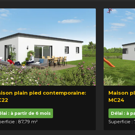
ison plain pied contemporaine:
Maison pl
C22
MC24
lai : à partir de 6 mois
Délai : à p
erficie : 87,79 m²
Superficie :