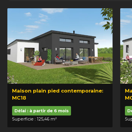
Maison plain pied contemporaine:
Ma
MC18
M
Délai : à partir de 6 mois
Dé
Superficie : 125,46 m²
Sup