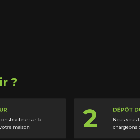
r ?
2
UR
DÉPÔT D
onstructeur sur la
Nous vous f
votre maison.
chargeons d