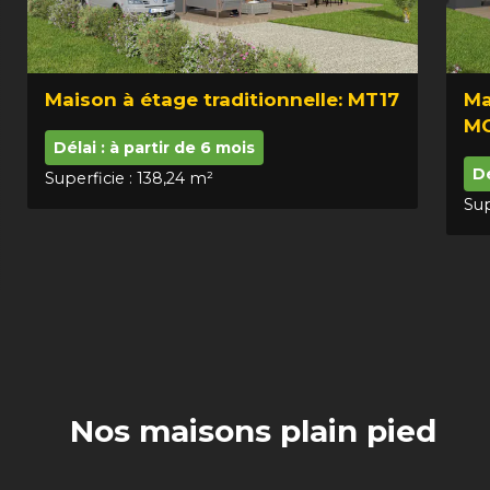
Maison à étage traditionnelle: MT17
Ma
M
Délai : à partir de 6 mois
Dé
Superficie : 138,24 m²
Sup
Nos maisons plain pied