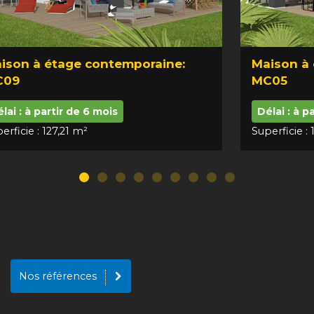
ison à étage contemporaine:
Maison à
C09
MC05
lai : à partir de 6 mois
Délai : à p
erficie : 127,21 m²
Superficie :
Nos références