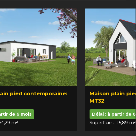
ain pied contemporaine:
Maison plain pied
MT32
artir de 6 mois
Délai : à partir de 
 74,29 m²
Superficie : 115,89 m²