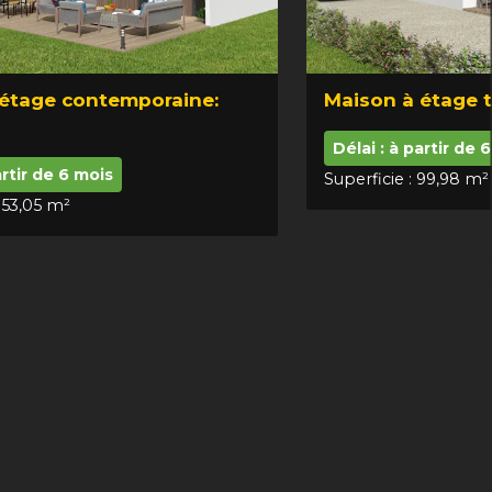
 étage contemporaine:
Maison à étage t
Délai : à partir de 
artir de 6 mois
Superficie : 99,98 m²
 153,05 m²