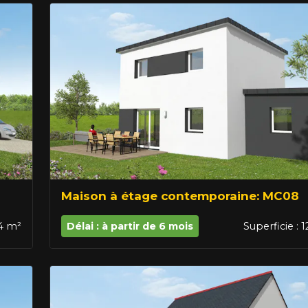
Maison à étage contemporaine: MC08
64 m²
Délai : à partir de 6 mois
Superficie : 