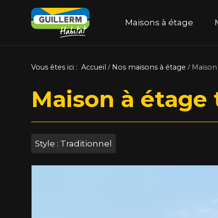
Menu princ
Maisons à étage
Vous êtes ici :
Accueil
Nos maisons à étage
Maison 
/
/
Maison à étage 
Style : Traditionnel