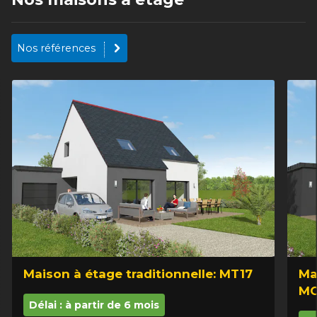
Nos références
Maison à étage traditionnelle: MT17
Ma
M
Délai : à partir de 6 mois