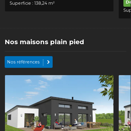
Dé
Superficie : 138,24 m²
Sup
Nos maisons plain pied
Nos références