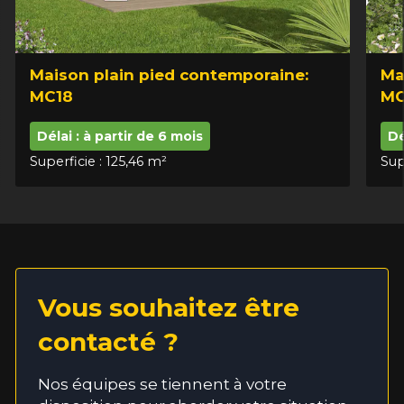
Maison plain pied contemporaine:
Ma
MC18
MC
Délai : à partir de 6 mois
Dé
Superficie : 125,46 m²
Sup
Vous souhaitez être
contacté ?
Nos équipes se tiennent à votre